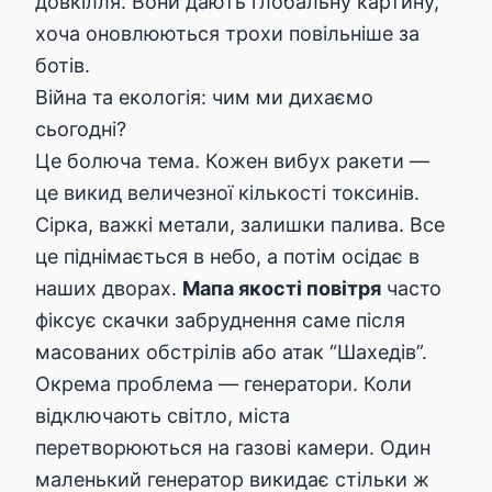
довкілля
. Вони дають глобальну картину,
хоча оновлюються трохи повільніше за
ботів.
Війна та екологія: чим ми дихаємо
сьогодні?
Це болюча тема. Кожен вибух ракети —
це викид величезної кількості токсинів.
Сірка, важкі метали, залишки палива. Все
це піднімається в небо, а потім осідає в
наших дворах.
Мапа якості повітря
часто
фіксує скачки забруднення саме після
масованих обстрілів або атак “Шахедів”.
Окрема проблема — генератори. Коли
відключають світло, міста
перетворюються на газові камери. Один
маленький генератор викидає стільки ж