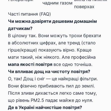
чадним газом
поверхах
Часті питання (FAQ)
Чи можна довіряти дешевим домашнім
датчикам?
В цілому так. Вони можуть трохи брехати
в абсолютних цифрах, але тренд (стало
гірше/краще) показують вірно. Краще
мати такий, ніж ніякого. Але професійна
мапа якості повітря
все одно точніша.
Чи впливає дощ на чистоту повітря?
О, так! Дощ і сніг — це найкращі фільтри.
Вони фізично прибивають пил до землі.
Після зливи дихається легко саме тому,
що рівень PM2.5 падає майже до нуля.
Де в Україні найчистіше повітря?