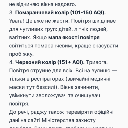
не відчиняю вікна надовго.
3.
Помаранчевий колір (101-150 AQI).
Увага! Це вже не жарти. Повітря шкідливе
для чутливих груп: дітей, літніх людей,
вагітних. Якщо
мапа якості повітря
світиться помаранчевим, краще скасувати
пробіжку.
4.
Червоний колір (151+ AQI).
Тривога.
Повітря отруйне для всіх. Всі на вулицю —
тільки в респіраторах (звичайні медичні
маски тут безсилі). Вікна зачинити,
увімкнути зволожувач та очищувач
повітря.
До речі, раджу також перевіряти офіційні
дані на сайті
Міністерства захисту