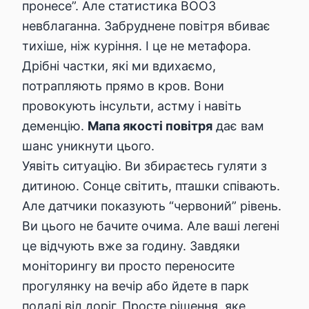
пронесе”. Але статистика
ВООЗ
невблаганна. Забруднене повітря вбиває
тихіше, ніж куріння. І це не метафора.
Дрібні частки, які ми вдихаємо,
потрапляють прямо в кров. Вони
провокують інсульти, астму і навіть
деменцію.
Мапа якості повітря
дає вам
шанс уникнути цього.
Уявіть ситуацію. Ви збираєтесь гуляти з
дитиною. Сонце світить, пташки співають.
Але датчики показують “червоний” рівень.
Ви цього не бачите очима. Але ваші легені
це відчують вже за годину. Завдяки
моніторингу ви просто переносите
прогулянку на вечір або йдете в парк
подалі від доріг. Просте рішення, яке