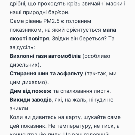
дрібні, що проходять крізь звичайні маски і
наші природні бар’єри.
Саме рівень PM2.5 є головним
показником, на який орієнтується
мапа
якості повітря
. Звідки він береться? Та
звідусіль:
Вихлопні гази автомобілів
(особливо
дизельних).
Стирання шин та асфальту
(так-так, ми
цим дихаємо).
Дим від пожеж
та спалювання листя.
Викиди заводів
, які, на жаль, нікуди не
зникли.
Коли ви дивитесь на карту, шукайте саме
цей показник. Не температуру, не тиск, а
концентрацію пилу. Це ваш головний