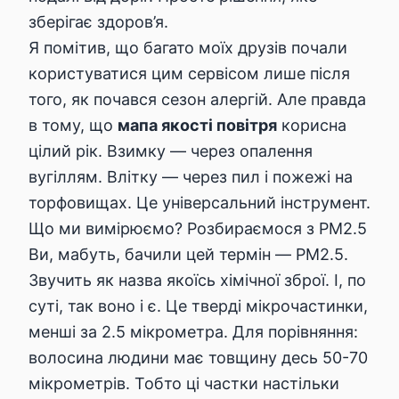
зберігає здоров’я.
Я помітив, що багато моїх друзів почали
користуватися цим сервісом лише після
того, як почався сезон алергій. Але правда
в тому, що
мапа якості повітря
корисна
цілий рік. Взимку — через опалення
вугіллям. Влітку — через пил і пожежі на
торфовищах. Це універсальний інструмент.
Що ми вимірюємо? Розбираємося з PM2.5
Ви, мабуть, бачили цей термін — PM2.5.
Звучить як назва якоїсь хімічної зброї. І, по
суті, так воно і є. Це тверді мікрочастинки,
менші за 2.5 мікрометра. Для порівняння:
волосина людини має товщину десь 50-70
мікрометрів. Тобто ці частки настільки