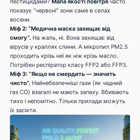
пестицидами?
Мапа якості повітря
часто
показує “червоні” зони саме в селах
восени.
Міф 2: “Медична маска захищає від
смогу”.
На жаль, ні. Вона захищає від
вірусів у краплях слини. А мікропил PM2.5
проходить крізь неї як ніж крізь масло.
Потрібен респіратор класу FFP2 або FFP3.
Міф 3: “Якщо не смердить — значить
чисто”.
Найнебезпечніші гази (як чадний
газ CO) взагалі не мають запаху. Вбивають
тихо і непомітно. Тільки прилади можуть
їх засікти.