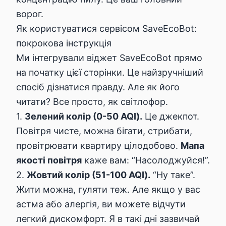
ворог.
Як користуватися сервісом SaveEcoBot:
покрокова інструкція
Ми інтегрували віджет SaveEcoBot прямо
на початку цієї сторінки. Це найзручніший
спосіб дізнатися правду. Але як його
читати? Все просто, як світлофор.
1.
Зелений колір (0-50 AQI).
Це джекпот.
Повітря чисте, можна бігати, стрибати,
провітрювати квартиру цілодобово.
Мапа
якості повітря
каже вам: “Насолоджуйся!”.
2.
Жовтий колір (51-100 AQI).
“Ну таке”.
Жити можна, гуляти теж. Але якщо у вас
астма або алергія, ви можете відчути
легкий дискомфорт. Я в такі дні зазвичай