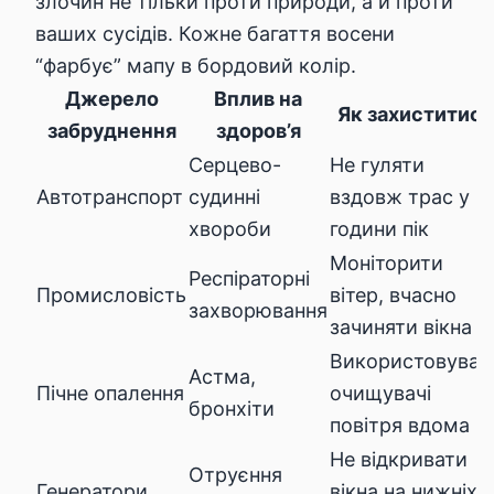
злочин не тільки проти природи, а й проти
ваших сусідів. Кожне багаття восени
“фарбує” мапу в бордовий колір.
Джерело
Вплив на
Як захиститись
забруднення
здоров’я
Серцево-
Не гуляти
Автотранспорт
судинні
вздовж трас у
хвороби
години пік
Моніторити
Респіраторні
Промисловість
вітер, вчасно
захворювання
зачиняти вікна
Використовуват
Астма,
Пічне опалення
очищувачі
бронхіти
повітря вдома
Не відкривати
Отруєння
Генератори
вікна на нижніх