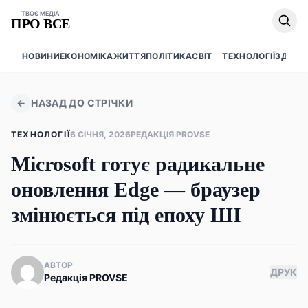
ТВОЄ МЕДІА
ПРО ВСЕ
НОВИНИ
ЕКОНОМІКА
ЖИТТЯ
ПОЛІТИКА
СВІТ
ТЕХНОЛОГІЇ
ЗДОРО
←
НАЗАД ДО СТРІЧКИ
ТЕХНОЛОГІЇ
6 СІЧНЯ, 2026
РЕДАКЦІЯ PROVSE
Microsoft готує радикальне
оновлення Edge — браузер
змінюється під епоху ШІ
АВТОР
ДРУК
Редакція PROVSE