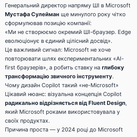
Генеральний директор напряму ШІ в Microsoft
Мустафа Сулейман
ще минулого року чітко
сформулював позицію компанії:
«Ми не створюємо окремий ШІ-браузер. Edge
еволюціонує в єдиний цілісний досвід».
Це важливий сигнал: Microsoft не хоче
повторювати шлях експериментальних «AI-
first браузерів», а робить ставку на
глибоку
трансформацію звичного інструменту
.
Чому дизайн Copilot такий «не-Microsoft»
Цікавий нюанс: візуальна концепція Copilot
радикально відрізняється від Fluent Design
,
який Microsoft роками використовувала у
своїх продуктах.
Причина проста — у 2024 році до Microsoft