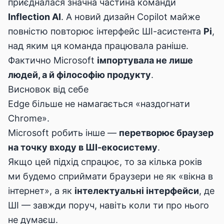
приєдналася значна частина команди
Inflection AI
. А новий дизайн Copilot майже
повністю повторює інтерфейс ШІ-асистента
Pi
,
над яким ця команда працювала раніше.
Фактично Microsoft
імпортувала не лише
людей, а й філософію продукту
.
Висновок від себе
Edge більше не намагається «наздогнати
Chrome».
Microsoft робить інше —
перетворює браузер
на точку входу в ШІ-екосистему
.
Якщо цей підхід спрацює, то за кілька років
ми будемо сприймати браузери не як «вікна в
інтернет», а як
інтелектуальні інтерфейси
, де
ШІ — завжди поруч, навіть коли ти про нього
не думаєш.