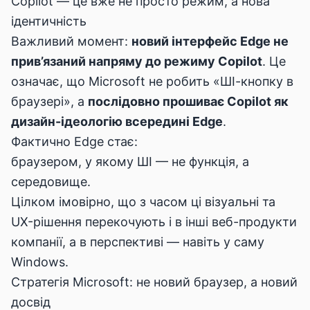
Copilot — це вже не просто режим, а нова
ідентичність
Важливий момент:
новий інтерфейс Edge не
прив’язаний напряму до режиму Copilot
. Це
означає, що Microsoft не робить «ШІ-кнопку в
браузері», а
послідовно прошиває Copilot як
дизайн-ідеологію всередині Edge
.
Фактично Edge стає:
браузером, у якому ШІ — не функція, а
середовище.
Цілком імовірно, що з часом ці візуальні та
UX-рішення перекочують і в інші веб-продукти
компанії, а в перспективі — навіть у саму
Windows.
Стратегія Microsoft: не новий браузер, а новий
досвід