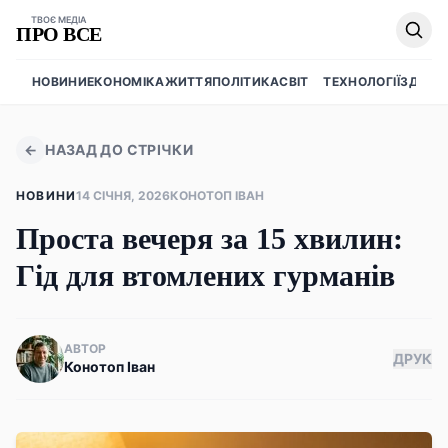
ТВОЄ МЕДІА
ПРО ВСЕ
НОВИНИ
ЕКОНОМІКА
ЖИТТЯ
ПОЛІТИКА
СВІТ
ТЕХНОЛОГІЇ
ЗДОРО
←
НАЗАД ДО СТРІЧКИ
НОВИНИ
14 СІЧНЯ, 2026
КОНОТОП ІВАН
Проста вечеря за 15 хвилин:
Гід для втомлених гурманів
АВТОР
ДРУК
Конотоп Іван