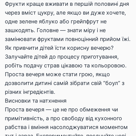
Фрукти краще вживати в першій половині дня
через вміст цукру, але якщо ви дуже хочете,
одне зелене яблуко або грейпфрут не
зашкодять. Головне — знати міру і не
замінювати фруктами повноцінний прийом їжі.
Як привчити дітей їсти корисну вечерю?
Залучайте дітей до процесу приготування,
робіть подачу страв цікавою та кольоровою.
Проста вечеря може стати грою, якщо
дозволити дитині самій зібрати свій “боул” з
різних інгредієнтів.
Висновки та натхнення
Проста вечеря — це не про обмеження чи
примітивність, а про свободу від кухонного
рабства і вміння насолоджуватися моментом
тут і зараз. Експериментуйте, поєднуйте нові