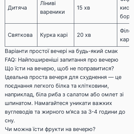
Ліниві
Дитяча
15 хв
кисл
вареники
боро
Філе,
Святкова
Курка карі
20 хв
карі,
Варіанти простої вечері на будь-який смак
FAQ: Найпоширеніші запитання про вечерю
Що їсти на вечерю, щоб не поправитися?
Ідеальна проста вечеря для схуднення — це
поєднання легкого білка та клітковини,
наприклад, біла риба з салатом або омлет зі
шпинатом. Намагайтеся уникати важких
вуглеводів та жирного м’яса за 3-4 години до
сну.
Чи можна їсти фрукти на вечерю?