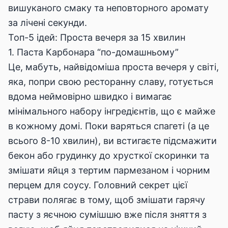
вишуканого смаку та неповторного аромату
за лічені секунди.
Топ-5 ідей: Проста вечеря за 15 хвилин
1. Паста Карбонара “по-домашньому”
Це, мабуть, найвідоміша проста вечеря у світі,
яка, попри свою ресторанну славу, готується
вдома неймовірно швидко і вимагає
мінімального набору інгредієнтів, що є майже
в кожному домі. Поки варяться спагеті (а це
всього 8-10 хвилин), ви встигаєте підсмажити
бекон або грудинку до хрусткої скоринки та
змішати яйця з тертим пармезаном і чорним
перцем для соусу. Головний секрет цієї
страви полягає в тому, щоб змішати гарячу
пасту з яєчною сумішшю вже після зняття з