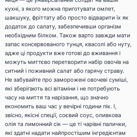
кухні, з якого можна приготувати омлет,
шакшуку, фріттату або просто відварити їх як
додаток до салату, забезпечивши організм
необхідним білком. Також варто завжди мати
запас консервованого тунця, квасолі або нуту,
адже ці продукти вже готові до вживання і
можуть миттєво перетворити набір овочів на
ситний і поживний салат або гарячу страву.
Не забувайте про заморожені овочеві суміші,
які зберігають всі вітаміни і не потребують
часу на миття та нарізання, що значно
економить ваш час у вечірні години пік. І,
звісно, якісні спеції, соєвий соус, оливкова
олія та лимонний сік — це ті чарівні палички,
які здатні надати найпростішим інгредієнтам