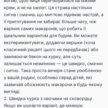
вогню, щоб яйця перетворилися на ніжний
крем, а не на омлет. Ця страва настільки
ситна і смачна, що миттєво піднімає настрій, а
її приготування не забирає більше часу, ніж
варіння самих макаронів, що робить її
ідеальним варіантом для буднів. Ви можете
експериментувати, додаючи вершки (хоча
класичний рецепт цього не передбачає) або
замінюючи бекон на курку, але суть
залишається незмінною — це швидко, смачно
і ситно. Така проста вечеря стане улюбленою
у вашій родині, особливо серед дітей, які
зазвичай обожнюють макарони в будь-якому
вигляді.
2. Швидка курка з овочами на сковорідці
Якщо ви шукаєте варіант, де мінімум