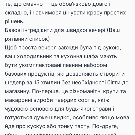
те, що смачно — це обов’язково довго і
складно, і навчимося цінувати красу простих
рішень.
Базові інгредієнти для швидкої вечері (Ваш
рятівний список)
Щоб проста вечеря завжди була під рукою,
ваш холодильник та кухонна шафа мають
бути укомплектовані певним набором
базових продуктів, які дозволяють створити
шедевр за 15 хвилин без необхідності бігти до
магазину. По-перше, це різноманітні крупи та
макаронні вироби твердих сортів, які є
чудовою основою для будь-якої страви і
готуються дуже швидко, особливо якщо мова
йде про кускус або тонку пасту. По-друге,
яйця — це універсальний солдат на вашій