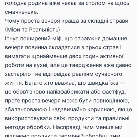
голодна родина вже чекає за столом на щось
смачненьке.
Чому проста вечеря краща за складні страви
(Міфи та Реальність)
Існує поширений міф, що справжня домашня
вечеря повинна складатися з трьох страв і
вимагати щонайменше двох годин активної
роботи на кухні, але це твердження вже давно
застаріло і не відповідає реаліям сучасного
життя. Багато хто вважає, що швидка їжа —
це обов’язково напівфабрикати або фастфуд,
проте проста вечеря може бути повноцінною,
збалансованою і надзвичайно корисною, якщо
використовувати свіжі продукти та правильні
методи обробки. Насправді, чим менше ми
піддаємо продукти термічній обробці, тим