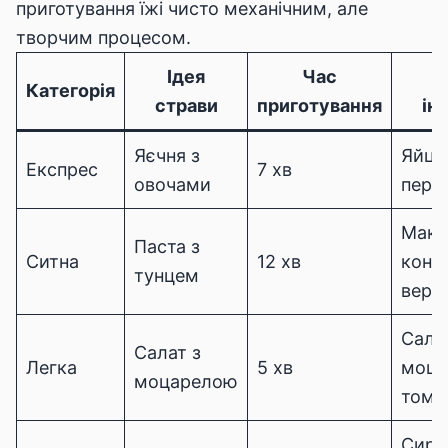
приготування їжі чисто механічним, але
творчим процесом.
Ідея
Час
Категорія
страви
приготування
ін
Яєчня з
Яйця
Експрес
7 хв
овочами
пере
Мака
Паста з
Ситна
12 хв
конс
тунцем
верш
Салат
Салат з
Легка
5 хв
моца
моцарелою
тома
Сир