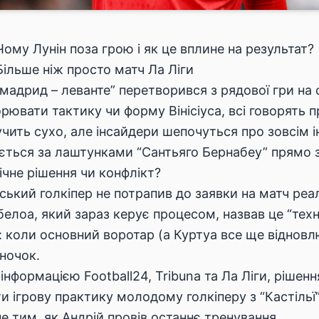
ому Лунін поза грою і як це вплине на результат?
Більше ніж просто матч Ла Ліги
мадрид – леванте” перетворився з рядової гри на 
рювати тактику чи форму Вінісіуса, всі говорять п
учить сухо, але інсайдери шепочуться про зовсім 
ється за лаштунками “Сантьяго Бернабеу” прямо з
ічне рішення чи конфлікт?
ський голкіпер не потрапив до заявки на матч реа
елоа, який зараз керує процесом, назвав це “техн
 коли основний воротар (а Куртуа все ще відновл
іночок.
 інформацією
Football24
,
Tribuna
та
Ла Ліги
, рішен
и ігрову практику молодому голкіперу з “Кастільї”.
е тим, як Андрій провів останнє тренування.