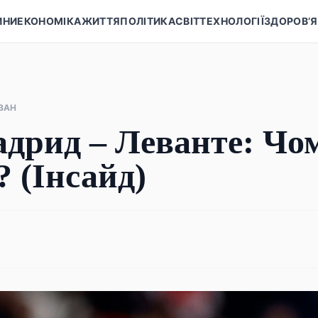
ИНИ
ЕКОНОМІКА
ЖИТТЯ
ПОЛІТИКА
СВІТ
ТЕХНОЛОГІЇ
ЗДОРОВ’Я
ВАН
дрид – Леванте: Чо
? (Інсайд)