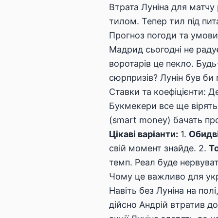
Втрата Луніна для матчу
тилом. Тепер тил під пит
Прогноз погоди та умови
Мадрид сьогодні не раду
воротарів це пекло. Буд
сюрпризів? Лунін був би 
Ставки та коефіцієнти: Д
Букмекери все ще вірять 
(smart money) бачать п
Цікаві варіанти:
1.
Обидві
свій момент знайде. 2.
То
темп. Реал буде нервуват
Чому це важливо для укр
Навіть без Луніна на пол
дійсно Андрій втратив д