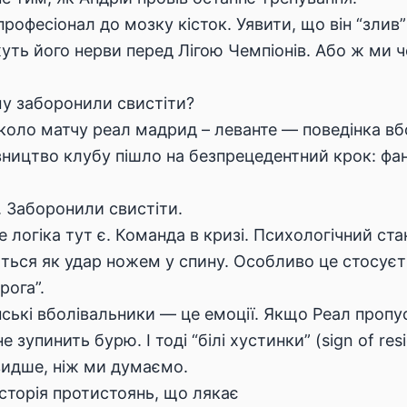
професіонал до мозку кісток. Уявити, що він “зли
уть його нерви перед Лігою Чемпіонів. Або ж ми ч
у заборонили свистіти?
коло матчу реал мадрид – леванте — поведінка вбо
івництво клубу пішло на безпрецедентний крок: ф
. Заборонили свистіти.
 логіка тут є. Команда в кризі. Психологічний стан
ться як удар ножем у спину. Особливо це стосуєть
рога”.
нські вболівальники — це емоції. Якщо Реал пропу
е зупинить бурю. І тоді “білі хустинки” (sign of re
видше, ніж ми думаємо.
Історія протистоянь, що лякає