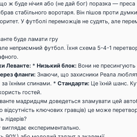
що ж буде нічия або (не дай бог) поразка — преса
брав стабільного воротаря. Він пішов проти думки 
вторитет. У футболі переможців не судять, але п
ванте буде ламати гру
 але неприємний футбол. Їхня схема 5-4-1 перетво
афного.
и Леванте:
*
Низький блок:
Вони не пресингують 
ерез фланги:
Знаючи, що захисники Реала люблять
 за їхніми спинами. *
Стандарти:
Це їхній шанс. К
користь гостей.
еванте мадридцям доведеться зламувати цей автобу
ро відсутність ключових гравців) це може перетво
ь лідерів?
у виглядає експериментально.
ть 90%) або молодий талант з академії.