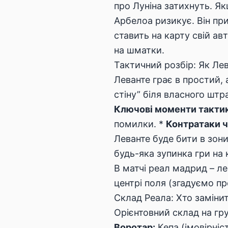
про Луніна затихнуть. Як
Арбелоа ризикує. Він при
ставить на карту свій а
на шматки.
Тактичний розбір: Як Ле
Леванте грає в простий,
стіну” біля власного штр
Ключові моменти тактик
помилки. *
Контратаки ч
Леванте буде бити в зони
будь-яка зупинка гри на 
В матчі реал мадрид – л
центрі поля (згадуємо п
Склад Реала: Хто замінит
Орієнтовний склад на гр
Воротар:
Кепа (імовірніс