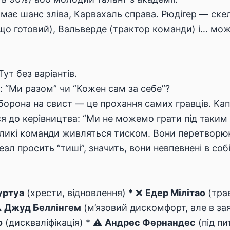
має шанс зліва, Карвахаль справа. Рюдігер — скел
що готовий), Вальверде (трактор команди) і… мо
 Тут без варіантів.
: “Ми разом” чи “Кожен сам за себе”?
борона на свист — це прохання самих гравців. Кап
ся до керівництва: “Ми не можемо грати під таким
еликі команди живляться тиском. Вони перетворюю
ал просить “тиші”, значить, вони невпевнені в собі
уртуа
(хрести, відновлення) * ❌
Едер Мілітао
(тра
️
Джуд Беллінгем
(м’язовий дискомфорт, але в зая
о
(дискваліфікація) * ⚠️
Андрес Фернандес
(під пи