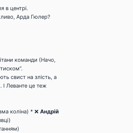
я в центрі.
жливо, Арда Гюлер?
ітани команди (Начо,
 тиском”.
ть свист на злість, а
. І Леванте це теж
вма коліна) * ❌
Андрій
вці)
танням)