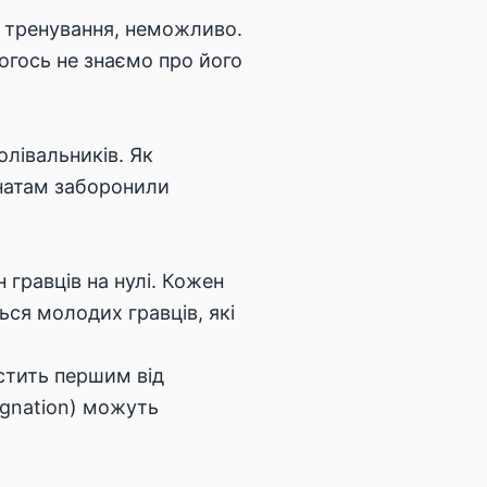
в” тренування, неможливо.
огось не знаємо про його
лівальників. Як
анатам заборонили
 гравців на нулі. Кожен
ся молодих гравців, які
стить першим від
signation) можуть