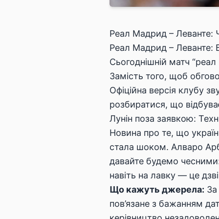
Реал Мадрид – Леванте: Ч
Реал Мадрид – Леванте: 
Сьогоднішній матч “реал 
Замість того, щоб обгово
Офіційна версія клубу зв
розбиратися, що відбува
Лунін поза заявкою: Техн
Новина про те, що україн
стала шоком. Алваро Арб
давайте будемо чесними:
навіть на лавку — це дзв
Що кажуть джерела:
За
пов’язане з бажанням дат
керівництво незадоволен