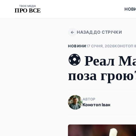
ТВОЄ МЕДІА
НОВ
ПРО ВСЕ
←
НАЗАД ДО СТРІЧКИ
НОВИНИ
17 СІЧНЯ, 2026
КОНОТОП І
⚽ Реал Ма
поза грою
АВТОР
Конотоп Іван