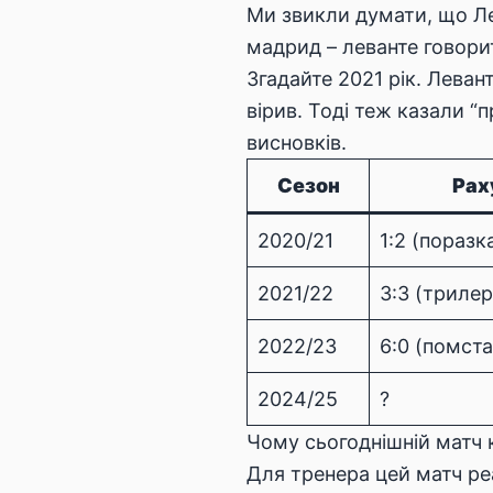
Ми звикли думати, що Ле
мадрид – леванте говори
Згадайте 2021 рік. Леван
вірив. Тоді теж казали “
висновків.
Сезон
Рах
2020/21
1:2 (поразк
2021/22
3:3 (трилер
2022/23
6:0 (помста
2024/25
?
Чому сьогоднішній матч
Для тренера цей матч ре