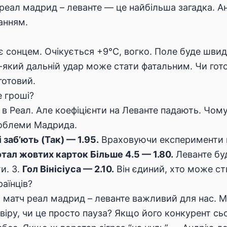
 реал мадрид – леванте — це найбільша загадка. А
анням.
є сонцем. Очікується +9°C, вогко. Поле буде швид
ь-який дальній удар може стати фатальним. Чи гот
готовий.
е гроші?
в Реал. Але коефіцієнти на Леванте падають. Чому
роблеми Мадрида.
 заб’ють (Так) — 1.95.
Враховуючи експерименти в
тал жовтих карток Більше 4.5 — 1.80.
Леванте бу
и. 3.
Гол Вінісіуса — 2.10.
Він єдиний, хто може ств
аїнців?
і, матч реал мадрид – леванте важливий для нас. 
овіру, чи це просто пауза? Якщо його конкурент с