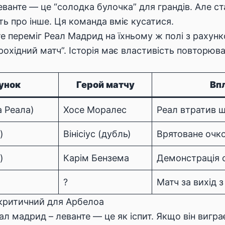
ванте — це “солодка булочка” для грандів. Але ст
ть про інше. Ця команда вміє кусатися.
те переміг Реал Мадрид на їхньому ж полі з рахунко
прохідний матч”. Історія має властивість повторюв
унок
Герой матчу
Впл
а Реала)
Хосе Моралес
Реал втратив ш
)
Вінісіус (дубль)
Врятоване очко
)
Карім Бензема
Демонстрація 
?
Матч за вихід з
 критичний для Арбелоа
ал мадрид – леванте — це як іспит. Якщо він вигр