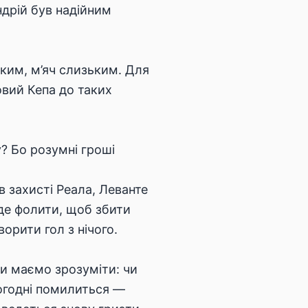
ндрій був надійним
ким, м’яч слизьким. Для
овий Кепа до таких
? Бо розумні гроші
 захисті Реала, Леванте
де фолити, щоб збити
орити гол з нічого.
Ми маємо зрозуміти: чи
ьогодні помилиться —