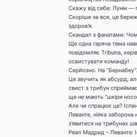
Скажу від себе: Лунін — 
Скоріше за все, це береж
здоров’я.
Скандал з фанатами: Чом
Ще одна гаряча тема нав
повідомляє Tribuna, кер
освистувати команду!
Серйозно. На “Бернабеу”
Це звучить як абсурд, але
свист з трибун сприймає
ще не мають “шкіри носо
Але чи спрацює це? Іспа
Леванте, ніяка заборона н
з’явитися на трибунах ш
Реал Мадрид – Леванте: 