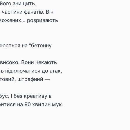
 його знищить.
частини фанатів. Він
ереможених… розривають
рюється на “бетонну
високо. Вони чекають
 підключатися до атак,
утовий, штрафний —
с. І без креативу в
ритися на 90 хвилин мук.