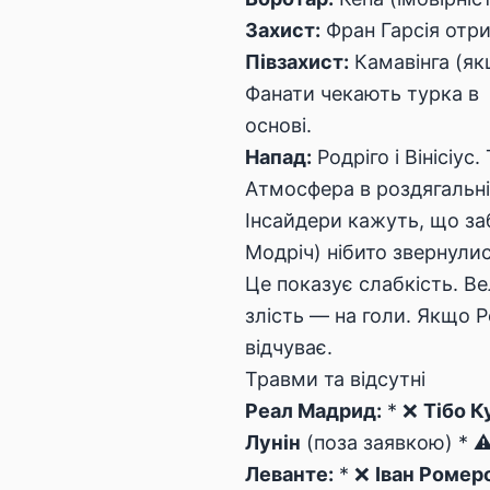
Захист:
Фран Гарсія отри
Півзахист:
Камавінга (як
Фанати чекають турка в
основі.
Напад:
Родріго і Вінісіус.
Атмосфера в роздягальні
Інсайдери кажуть, що за
Модріч) нібито звернули
Це показує слабкість. В
злість — на голи. Якщо Ре
відчуває.
Травми та відсутні
Реал Мадрид:
* ❌
Тібо К
Лунін
(поза заявкою) * ⚠
Леванте:
* ❌
Іван Ромер