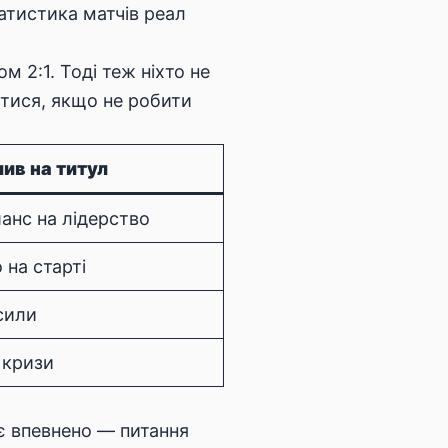
атистика матчів реал
м 2:1. Тоді теж ніхто не
атися, якщо не робити
ив на титул
анс на лідерство
 на старті
сили
 кризи
ає впевнено — питання