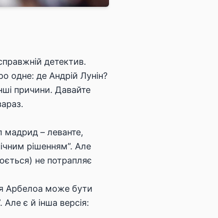
справжній детектив.
ро одне: де Андрій Лунін?
інші причини. Давайте
араз.
л мадрид – леванте,
ічним рішенням”. Але
юється) не потрапляє
ня Арбелоа може бути
 Але є й інша версія: