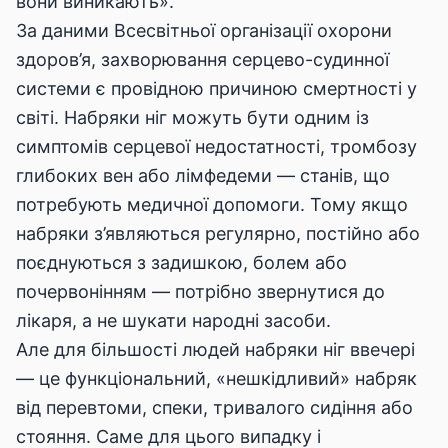
вони виникають».
За даними
Всесвітньої організації охорони
здоров’я
, захворювання серцево-судинної
системи є провідною причиною смертності у
світі. Набряки ніг можуть бути одним із
симптомів серцевої недостатності, тромбозу
глибоких вен або лімфедеми — станів, що
потребують медичної допомоги. Тому якщо
набряки з’являються регулярно, постійно або
поєднуються з задишкою, болем або
почервонінням — потрібно звернутися до
лікаря, а не шукати народні засоби.
Але для більшості людей набряки ніг ввечері
— це функціональний, «нешкідливий» набряк
від перевтоми, спеки, тривалого сидіння або
стояння. Саме для цього випадку і