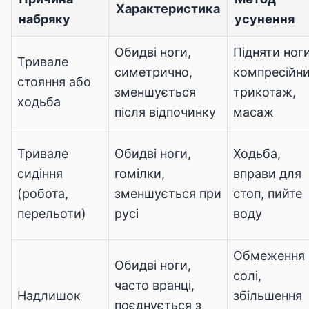
Характеристика
набряку
усунення
Обидві ноги,
Підняти ноги
Тривале
симетрично,
компресійн
стояння або
зменшується
трикотаж,
ходьба
після відпочинку
масаж
Тривале
Обидві ноги,
Ходьба,
сидіння
гомілки,
вправи для
(робота,
зменшується при
стоп, пийте
перельоти)
русі
воду
Обмеження
Обидві ноги,
солі,
часто вранці,
Надлишок
збільшення
поєднується з