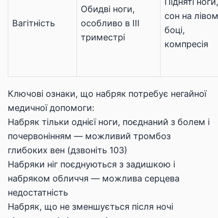
Підняті ноги
Обидві ноги,
сон на ліво
Вагітність
особливо в ІІІ
боці,
триместрі
компресія
Ключові ознаки, що набряк потребує негайної
медичної допомоги:
Набряк тільки однієї ноги, поєднаний з болем і
почервонінням — можливий тромбоз
глибоких вен (дзвоніть 103)
Набряки ніг поєднуються з задишкою і
набряком обличчя — можлива серцева
недостатність
Набряк, що не зменшується після ночі