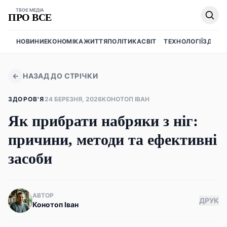
ТВОЄ МЕДІА
ПРО ВСЕ
НОВИНИ
ЕКОНОМІКА
ЖИТТЯ
ПОЛІТИКА
СВІТ
ТЕХНОЛОГІЇ
ЗДОРО
←
НАЗАД ДО СТРІЧКИ
ЗДОРОВ'Я
24 БЕРЕЗНЯ, 2026
КОНОТОП ІВАН
Як прибрати набряки з ніг:
причини, методи та ефективні
засоби
АВТОР
ДРУК
Конотоп Іван