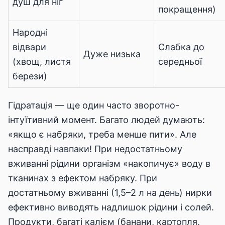
душ для ніг
покращення)
Народні
відвари
Слабка до
Дуже низька
(хвощ, листя
середньої
берези)
Гідратація — ще один часто зворотно-
інтуїтивний момент. Багато людей думають:
«якщо є набряки, треба менше пити». Але
насправді навпаки! При недостатньому
вживанні рідини організм «накопичує» воду в
тканинах з ефектом набряку. При
достатньому вживанні (1,5–2 л на день) нирки
ефективно виводять надлишок рідини і солей.
Продукти, багаті калієм (банани, картопля,