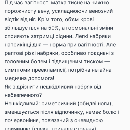
Під час вагітності матка тисне на нижню
порожнисту вену, ускладнюючи венозний
відтік від ніг. Крім того, об’єм крові
збільшується на 50%, а гормональні зміни
сприяють затримці рідини. Легкі набряки
наприкінці дня — норма при вагітності. Але
раптові різкі набряки, особливо поєднані з
головним болем і підвищеним тиском —
симптоми прееклампсії, потрібна негайна
медична допомога!
Як відрізнити нешкідливий набряк від
небезпечного?
Нешкідливий: симетричний (обидві ноги),
зменшується після відпочинку, немає болю і
почервоніння, пов’язаний з очевидною
причиною (спека, тривале стояння).