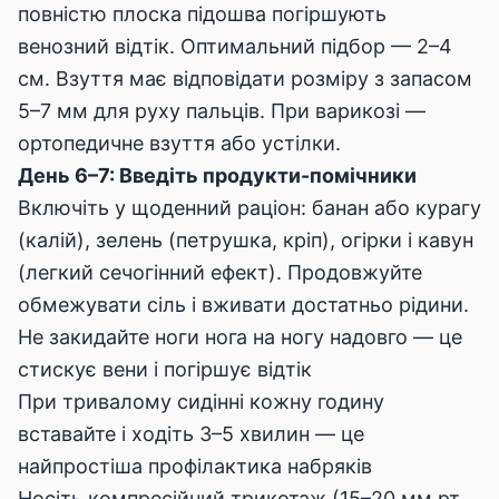
повністю плоска підошва погіршують
венозний відтік. Оптимальний підбор — 2–4
см. Взуття має відповідати розміру з запасом
5–7 мм для руху пальців. При варикозі —
ортопедичне взуття або устілки.
День 6–7: Введіть продукти-помічники
Включіть у щоденний раціон: банан або курагу
(калій), зелень (петрушка, кріп), огірки і кавун
(легкий сечогінний ефект). Продовжуйте
обмежувати сіль і вживати достатньо рідини.
Не закидайте ноги нога на ногу надовго — це
стискує вени і погіршує відтік
При тривалому сидінні кожну годину
вставайте і ходіть 3–5 хвилин — це
найпростіша профілактика набряків
Носіть компресійний трикотаж (15–20 мм рт.