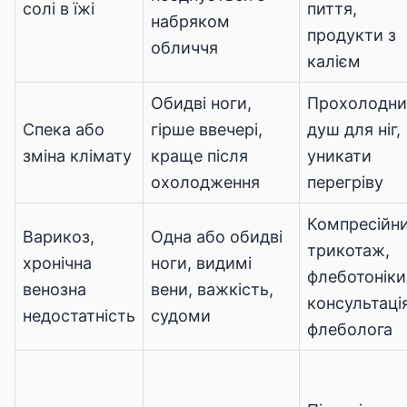
солі в їжі
пиття,
набряком
продукти з
обличчя
калієм
Обидві ноги,
Прохолодни
Спека або
гірше ввечері,
душ для ніг,
зміна клімату
краще після
уникати
охолодження
перегріву
Компресійн
Варикоз,
Одна або обидві
трикотаж,
хронічна
ноги, видимі
флеботоніки
венозна
вени, важкість,
консультаці
недостатність
судоми
флеболога