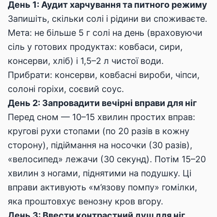
День 1: Аудит харчування та питного режиму
Запишіть, скільки солі і рідини ви споживаєте.
Мета: не більше 5 г солі на день (враховуючи
сіль у готових продуктах: ковбаси, сири,
консерви, хліб) і 1,5–2 л чистої води.
Прибрати: консерви, ковбасні вироби, чіпси,
солоні горіхи, соєвий соус.
День 2: Запровадити вечірні вправи для ніг
Перед сном — 10–15 хвилин простих вправ:
кругові рухи стопами (по 20 разів в кожну
сторону), підіймання на носочки (30 разів),
«велосипед» лежачи (30 секунд). Потім 15–20
хвилин з ногами, піднятими на подушку. Ці
вправи активують «м’язову помпу» гомілки,
яка проштовхує венозну кров вгору.
День 3: Ввести контрастний душ для ніг