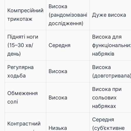
Висока
Компресійний
(рандомізовані
Дуже висока
трикотаж
дослідження)
Підняті ноги
Висока для
(15–30 хв/
Середня
функціональни
день)
набряків
Регулярна
Висока
Висока
ходьба
(довготривала
Висока при
Обмеження
Висока
сольових
солі
набряках
Середня
Контрастний
Низька
(суб’єктивне