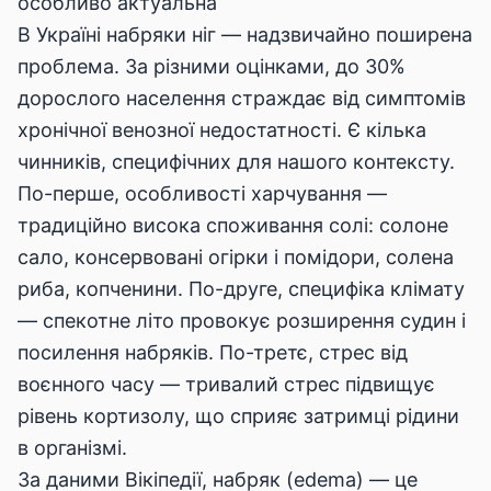
особливо актуальна
В Україні набряки ніг — надзвичайно поширена
проблема. За різними оцінками, до 30%
дорослого населення страждає від симптомів
хронічної венозної недостатності. Є кілька
чинників, специфічних для нашого контексту.
По-перше, особливості харчування —
традиційно висока споживання солі: солоне
сало, консервовані огірки і помідори, солена
риба, копченини. По-друге, специфіка клімату
— спекотне літо провокує розширення судин і
посилення набряків. По-третє, стрес від
воєнного часу — тривалий стрес підвищує
рівень кортизолу, що сприяє затримці рідини
в організмі.
За даними
Вікіпедії
, набряк (edema) — це