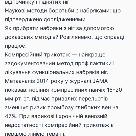
відпочинку і піднятих ніг
Наукові методи боротьби з набряками: що
підтверджено дослідженнями
Як прибрати набряки з ніг за допомогою
доказових методів? Розглянемо, що справді
працює.
Компресійний трикотаж — найкраще
задокументований метод профілактики і
лікування функціональних набряків ніг.
Метааналіз 2014 року у журналі JAMA
показав: носіння компресійних панчіх 15–20
мм рт. ст. під час тривалих перельотів
зменшує ризик тромбозу глибоких вен на
47%. При варикозі і хронічній венозній
недостатності компресійний трикотаж є
першою лінією терапії.