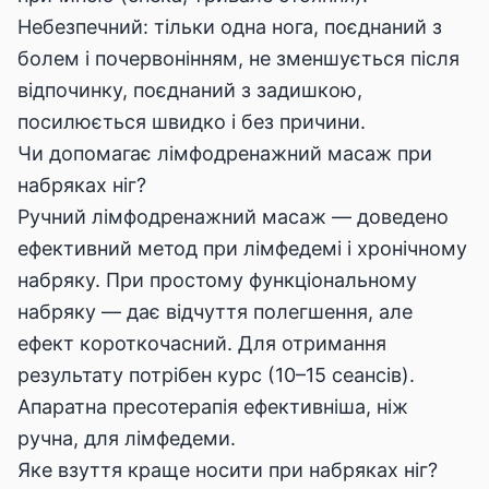
Небезпечний: тільки одна нога, поєднаний з
болем і почервонінням, не зменшується після
відпочинку, поєднаний з задишкою,
посилюється швидко і без причини.
Чи допомагає лімфодренажний масаж при
набряках ніг?
Ручний лімфодренажний масаж — доведено
ефективний метод при лімфедемі і хронічному
набряку. При простому функціональному
набряку — дає відчуття полегшення, але
ефект короткочасний. Для отримання
результату потрібен курс (10–15 сеансів).
Апаратна пресотерапія ефективніша, ніж
ручна, для лімфедеми.
Яке взуття краще носити при набряках ніг?