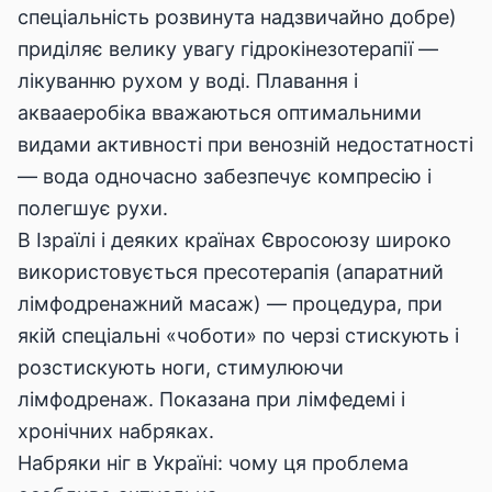
спеціальність розвинута надзвичайно добре)
приділяє велику увагу гідрокінезотерапії —
лікуванню рухом у воді. Плавання і
аквааеробіка вважаються оптимальними
видами активності при венозній недостатності
— вода одночасно забезпечує компресію і
полегшує рухи.
В Ізраїлі і деяких країнах Євросоюзу широко
використовується пресотерапія (апаратний
лімфодренажний масаж) — процедура, при
якій спеціальні «чоботи» по черзі стискують і
розстискують ноги, стимулюючи
лімфодренаж. Показана при лімфедемі і
хронічних набряках.
Набряки ніг в Україні: чому ця проблема