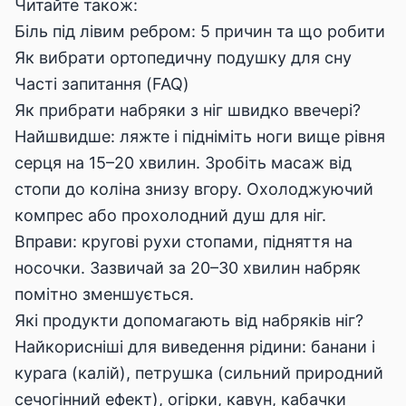
Читайте також:
Біль під лівим ребром: 5 причин та що робити
Як вибрати ортопедичну подушку для сну
Часті запитання (FAQ)
Як прибрати набряки з ніг швидко ввечері?
Найшвидше: ляжте і підніміть ноги вище рівня
серця на 15–20 хвилин. Зробіть масаж від
стопи до коліна знизу вгору. Охолоджуючий
компрес або прохолодний душ для ніг.
Вправи: кругові рухи стопами, підняття на
носочки. Зазвичай за 20–30 хвилин набряк
помітно зменшується.
Які продукти допомагають від набряків ніг?
Найкорисніші для виведення рідини: банани і
курага (калій), петрушка (сильний природний
сечогінний ефект), огірки, кавун, кабачки