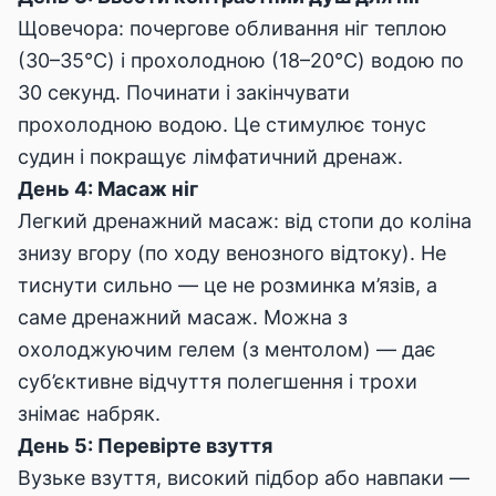
Щовечора: почергове обливання ніг теплою
(30–35°C) і прохолодною (18–20°C) водою по
30 секунд. Починати і закінчувати
прохолодною водою. Це стимулює тонус
судин і покращує лімфатичний дренаж.
День 4: Масаж ніг
Легкий дренажний масаж: від стопи до коліна
знизу вгору (по ходу венозного відтоку). Не
тиснути сильно — це не розминка м’язів, а
саме дренажний масаж. Можна з
охолоджуючим гелем (з ментолом) — дає
суб’єктивне відчуття полегшення і трохи
знімає набряк.
День 5: Перевірте взуття
Вузьке взуття, високий підбор або навпаки —