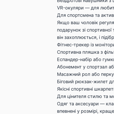
Бездротові навушники з 
VR-окуляри — для любите
Для спортсмена та актив
Якщо ваш чоловік регуляр
подарунок зі спортивної
він захоплюється, і підіб
Фітнес-трекер із монітор
Спортивна пляшка з філ
Еспандер-набір або гумк
Абонемент у спортзал аб
Масажний рол або перку
Біговий рюкзак-жилет дл
Якісні спортивні шкарпе
Для цінителя стилю та м
Одяг та аксесуари — кла
впевнені у розмірі, кращ