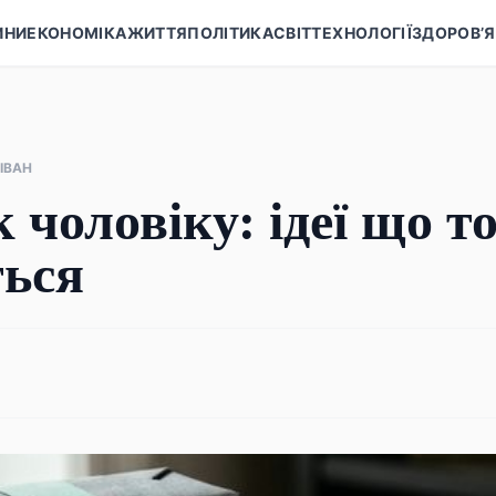
ИНИ
ЕКОНОМІКА
ЖИТТЯ
ПОЛІТИКА
СВІТ
ТЕХНОЛОГІЇ
ЗДОРОВ’Я
ІВАН
 чоловіку: ідеї що т
ться