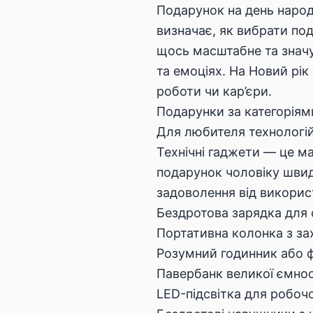
Подарунок на день народж
визначає, як вибрати по
щось масштабне та значу
та емоціях. На Новий рік
роботи чи кар’єри.
Подарунки за категоріями
Для любителя технологі
Технічні гаджети — це м
подарунок чоловіку швидк
задоволення від використ
Бездротова зарядка для
Портативна колонка з за
Розумний годинник або ф
Павербанк великої ємнос
LED-підсвітка для робоч