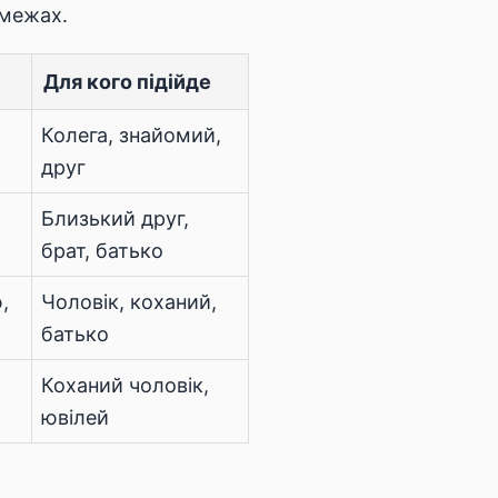
 межах.
Для кого підійде
Колега, знайомий,
друг
Близький друг,
брат, батько
,
Чоловік, коханий,
батько
Коханий чоловік,
ювілей