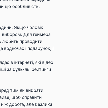
чи цю особливість,
юдини. Якщо чоловік
им вибором. Для геймера
ць любить проводити
 водночас і подарунок, і
ає в інтернеті, які відео
іші за будь-які рейтинги
еред тим як вибрати
зайве, щоб справити
ніж дорога, але безлика