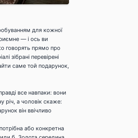
пробуванням для кожної
риємне — і ось ви
ко говорять прямо про
лі зібрані перевірені
найти саме той подарунок,
правді все навпаки: вони
 річ, а чоловік скаже:
арунок він ввічливо
 потрібна або конкретна
упили б. Золота середина