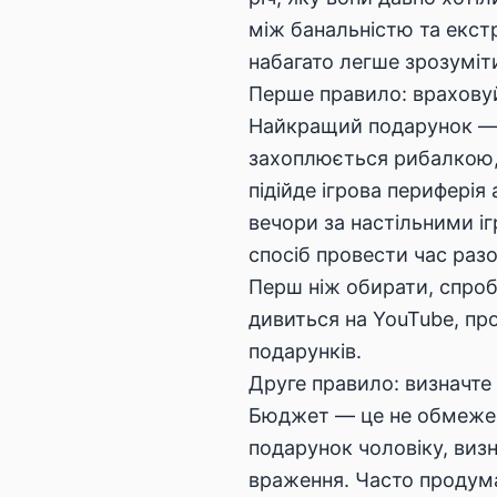
між банальністю та екст
набагато легше зрозуміти
Перше правило: враховуй
Найкращий подарунок — 
захоплюється рибалкою, 
підійде ігрова периферія
вечори за настільними іг
спосіб провести час раз
Перш ніж обирати, спробу
дивиться на YouTube, про
подарунків.
Друге правило: визначте
Бюджет — це не обмеженн
подарунок чоловіку, виз
враження. Часто продума