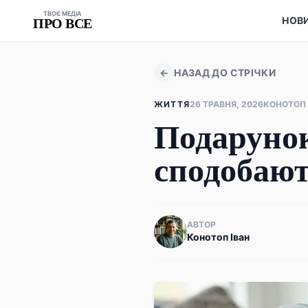
ТВОЄ МЕДІА
НОВ
ПРО ВСЕ
←
НАЗАД ДО СТРІЧКИ
ЖИТТЯ
26 ТРАВНЯ, 2026
КОНОТОП 
Подарунок
сподобаю
АВТОР
Конотоп Іван