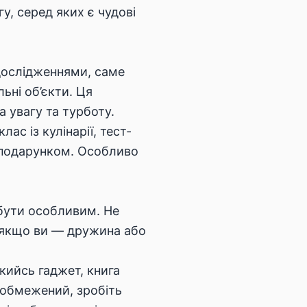
гу
, серед яких є чудові
з дослідженнями, саме
ьні об’єкти. Ця
а увагу та турботу.
с із кулінарії, тест-
м подарунком. Особливо
бути особливим. Не
, якщо ви — дружина або
якийсь гаджет, книга
 обмежений, зробіть