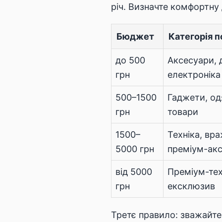
річ. Визначте комфортну
Бюджет
Категорія п
до 500
Аксесуари, 
грн
електроніка
500–1500
Гаджети, одя
грн
товари
1500–
Техніка, вр
5000 грн
преміум-ак
від 5000
Преміум-тех
грн
ексклюзив
Третє правило: зважайте