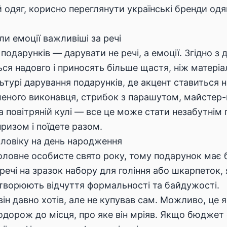
й одяг, корисно переглянути
українські бренди одя
и емоції важливіші за речі
і подарунків — дарувати не речі, а емоції. Згідно 
я надовго і приносять більше щастя, ніж матеріал
льтурі
дарування подарунків
, де акцент ставиться н
ного виконавця, стрибок з парашутом, майстер-кла
на повітряній кулі — все це може стати незабутні
ризом і поїдете разом.
ловіку на день народження
ловне особисте свято року, тому подарунок має 
 речі на зразок набору для гоління або шкарпеток
створюють відчуття формальності та байдужості.
 він давно хотів, але не купував сам. Можливо, це 
подорож до місця, про яке він мріяв. Якщо бюджет