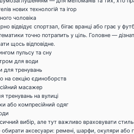
шумозаглушенням — для меломанів та тих, хто пр
лів нових технологій та ігор
ного чоловіка
но відвідує спортзал, бігає вранці або грає у фу
 тематики точно потрапить у ціль. Головне — дізн
рати щось відповідне.
ингом пульсу та сну
ьтром для води
и для тренувань
о на секцію єдиноборств
сійний масажер
я тренувань на вулиці
тки або компресійний одяг
оди
сичний вибір, але тут важливо враховувати стиль
е обирати аксесуари: ремені, шарфи, окуляри або 