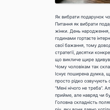
Як вибрати подарунок чо
Питання як вибрати пода
жінки. День народження,
годинами гортаєте інтер
свої бажання, тому довод
стратегії, десятки конкр
що викличе щире здивува
Чому чоловікам так скл
Існує поширена думка, щ
просто рідко озвучують с
“Мені нічого не треба”. 
прийме, але навряд чи б
Головна складність поляг
річ, яку вони давно хоті