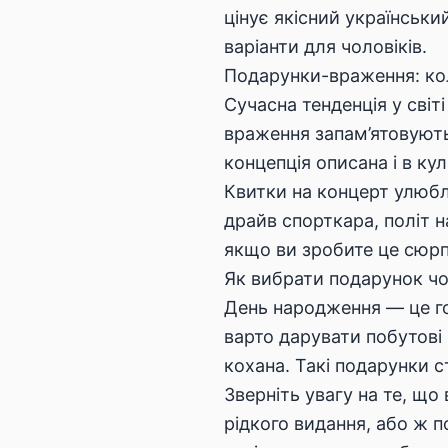
цінує якісний українськи
варіанти для чоловіків.
Подарунки-враження: кол
Сучасна тенденція у світ
враження запам’ятовуютьс
концепція описана і в ку
Квитки на концерт улюбле
драйв спорткара, політ 
якщо ви зробите це сюрп
Як вибрати подарунок чо
День народження — це го
варто дарувати побутові
кохана. Такі подарунки 
Зверніть увагу на те, що
рідкого видання, або ж 