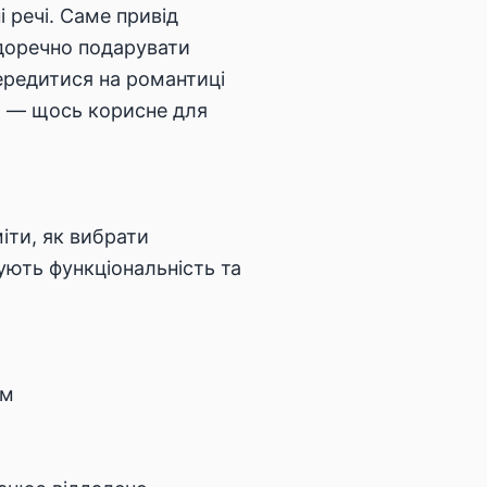
 речі. Саме привід
 доречно подарувати
ередитися на романтиці
ято — щось корисне для
іти, як вибрати
ують функціональність та
ям