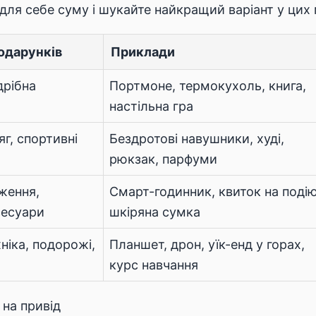
 для себе суму і шукайте найкращий варіант у цих
одарунків
Приклади
дрібна
Портмоне, термокухоль, книга,
настільна гра
г, спортивні
Бездротові навушники, худі,
рюкзак, парфуми
аження,
Смарт-годинник, квиток на подію
сесуари
шкіряна сумка
ніка, подорожі,
Планшет, дрон, уїк-енд у горах,
курс навчання
 на привід