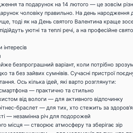
ення та подарунок на 14 лютого — це зовсім різні
дарунок чоловіку правильно. На день народження
ще, тоді як на День святого Валентина краще зос
 підійдуть уютні та теплі речі, а на професійне св
 інтересів
й
айже безпрограшний варіант, коли потрібно зрозум
о та без зайвих сумнівів. Сучасні пристрої поєдн
ання. Ось кілька ідей, які варто розглянути:
 смартфона — практично та стильно
хистом від вологи — для активного відпочинку
ітнес-браслет — для тих, хто стежить за здоров’
ті — незамінна річ для подорожей
ого місця — створює атмосферу та зберігає зір