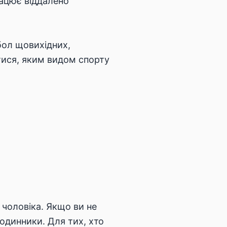
ацює віддалено
тбол щовихідних,
атися, яким видом спорту
 чоловіка. Якщо ви не
годинники. Для тих, хто