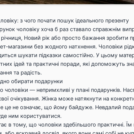
ловіку: з чого почати пошук ідеального презенту
рунок чоловіку хоча б раз ставало справжнім ви
 річниця, Новий рік або просто бажання зробити п
нет-магазини без жодного натхнення. Чоловіки рід
иться шукати підказки самостійно. У цьому матеріа
етних ідей та практичні поради, які допоможуть з
ння та радість.
адно обирати подарунки
о чоловіки — непримхливі у плані подарунків. Нас
вої очікування. Жінка може натякнути на конкретну
Але це не означає, що йому байдуже. Невдалий под
уде ним користуватися.
ає в тому, що чоловіки здебільшого практичні. Їм
ли, або яскравий досвід, якого вони самі собі не к