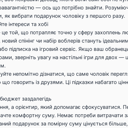
равагантністю — ось що потрібно знайти. Розумію
, як вибрати подарунок чоловіку з першого разу.
те інтереси та хобі
це той, що потрапляє точно у сферу захоплень л
новий спінінг чи набір воблерів стануть ідеальн
 або підписка на ігровий сервіс. Якщо ваш обране
рами, зверніть увагу на
настільні ігри для двох
— це
ом.
йте непомітно дізнатися, що саме чоловік перегляд
 що говорить із друзями. Ці підказки набагато цінн
 бюджет заздалегідь
я, а орієнтир, який допомагає сфокусуватися. П
начте комфортну суму. Немає потреби витрачати 
ний подарунок за помірну суму цінується більше, 